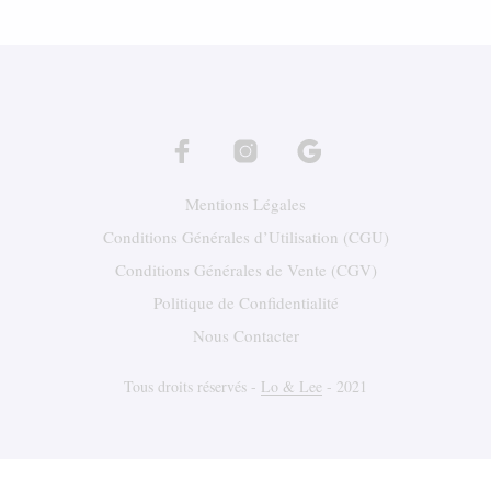
a
à
plusieurs
185,00 €
variations.
Les
options
peuvent
être
choisies
sur
Mentions Légales
la
page
Conditions Générales d’Utilisation (CGU)
du
Conditions Générales de Vente (CGV)
produit
Politique de Confidentialité
Nous Contacter
Tous droits réservés -
Lo & Lee
- 2021