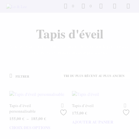
0
0
Tapis d'éveil
Vous avez aussi la possibilité de faire réaliser un article personnalisé
en vous inspirant de réalisation précédentes
FILTRER
Tapis d’éveil
Tapis d’éveil
personnalisable
175,00
€
Plage
155,00
€
–
185,00
€
AJOUTER AU PANIER
de
CHOIX DES OPTIONS
Ce
prix :
produit
155,00 €