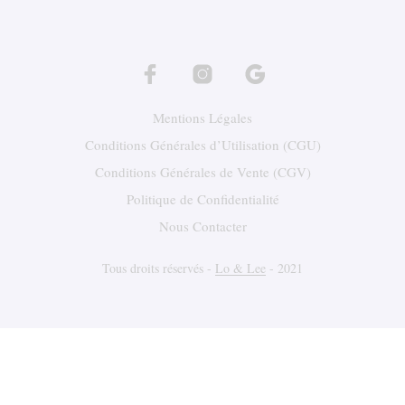
Les
optio
peuv
être
chois
sur
Mentions Légales
la
page
Conditions Générales d’Utilisation (CGU)
du
Conditions Générales de Vente (CGV)
produ
Politique de Confidentialité
Nous Contacter
Tous droits réservés -
Lo & Lee
- 2021