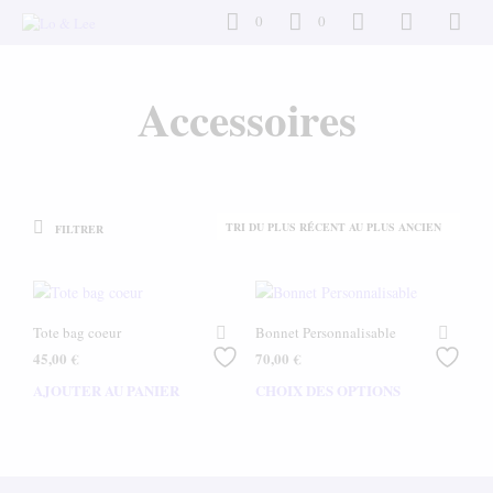
0
0
Accessoires
FILTRER
Tote bag coeur
Bonnet Personnalisable
45,00
€
70,00
€
AJOUTER AU PANIER
CHOIX DES OPTIONS
Ce
produ
a
plusi
varia