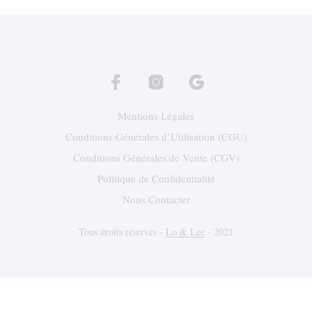
plusi
varia
Les
optio
peuv
être
chois
sur
Mentions Légales
la
page
Conditions Générales d’Utilisation (CGU)
du
Conditions Générales de Vente (CGV)
produ
Politique de Confidentialité
Nous Contacter
Tous droits réservés -
Lo & Lee
- 2021