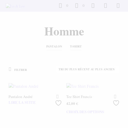
0
0
Homme
PANTALON
T-SHIRT
FILTRER
Pantalon André
Tee Shirt Francis
LIRE LA SUITE
42,00
€
CHOIX DES OPTIONS
Ce
produ
a