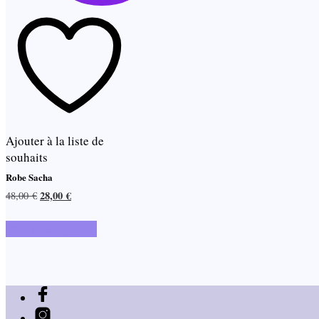
Ajouter à la liste de
souhaits
Robe Sacha
Le
Le
28,00
€
48,00
€
prix
prix
Ce
initial
actuel
Choix des options
produit
était :
est :
a
48,00 €.
28,00 €.
plusieurs
variations.
Les
options