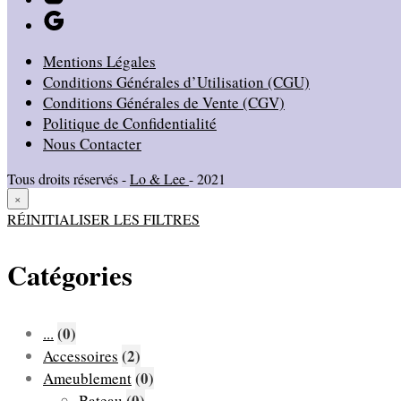
peuvent
être
choisies
Mentions Légales
sur
Conditions Générales d’Utilisation (CGU)
la
Conditions Générales de Vente (CGV)
page
Politique de Confidentialité
du
Nous Contacter
produit
Tous droits réservés -
Lo & Lee
- 2021
×
RÉINITIALISER LES FILTRES
Catégories
(0)
...
(2)
Accessoires
(0)
Ameublement
(0)
Bateau