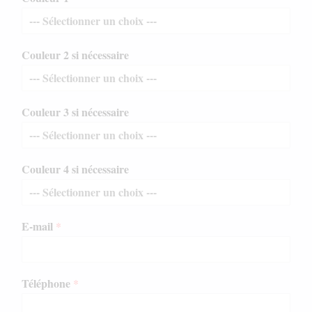
Couleur 2 si nécessaire
3
Couleur 3 si nécessaire
s
e
r
a
Couleur 4 si nécessaire
s
i
E-mail
*
Téléphone
*