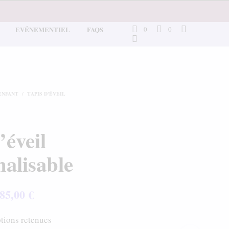
EVÉNEMENTIEL
FAQS
0
0
'ENFANT
/
TAPIS D'ÉVEIL
’éveil
alisable
Plage
85,00
€
de
ptions retenues
prix :