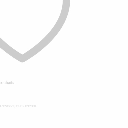
 souhaits
 L'ENFANT
,
TAPIS D'ÉVEIL