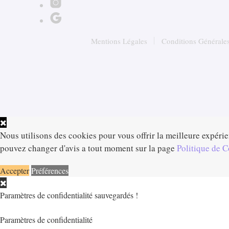
peuvent
être
choisies
Mentions Légales
Conditions Générales
sur
la
page
du
produit
Nous utilisons des cookies pour vous offrir la meilleure expérie
pouvez changer d'avis a tout moment sur la page
Politique de C
Accepter
Préférences
Paramètres de confidentialité sauvegardés !
Paramètres de confidentialité