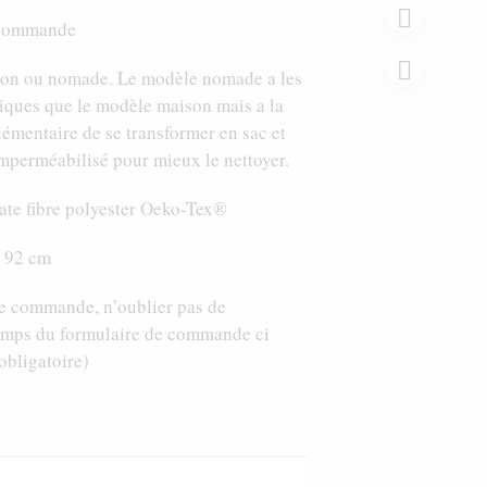
155,00 €
 commande
à
ison ou nomade. Le modèle nomade a les
185,00 €
iques que le modèle maison mais a la
lémentaire de se transformer en sac et
mperméabilisé pour mieux le nettoyer.
te fibre polyester Oeko-Tex®
x 92 cm
tre commande, n’oublier pas de
hamps du formulaire de commande ci
bligatoire)