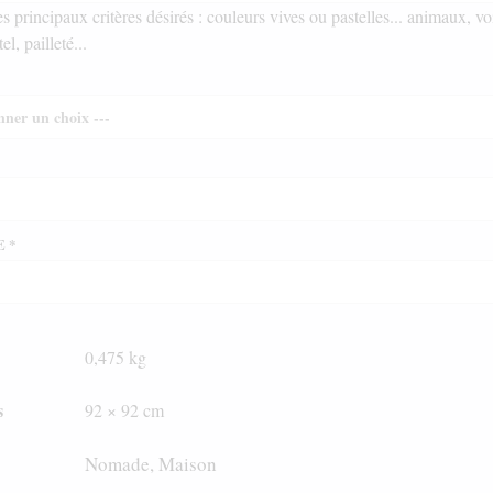
es principaux critères désirés : couleurs vives ou pastelles... animaux, vo
tel, pailleté...
E
*
0,475 kg
s
92 × 92 cm
Nomade, Maison