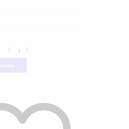
M
 PANIER