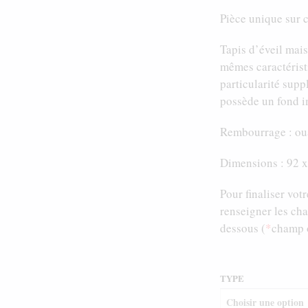
Pièce unique sur
Tapis d’éveil ma
mêmes caractérist
particularité supp
possède un fond i
Rembourrage : oua
Dimensions : 92 
Pour finaliser vo
renseigner les c
dessous (
*
champ o
TYPE