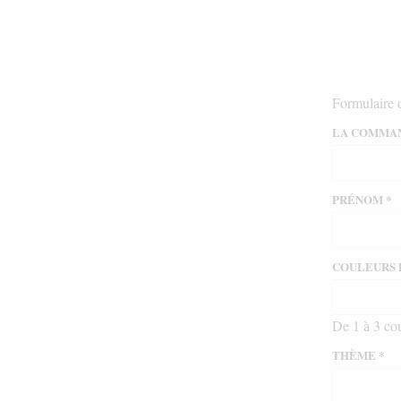
Formulaire 
LA COMMAN
PRÉNOM
*
COULEURS
De 1 à 3 co
THÈME
*