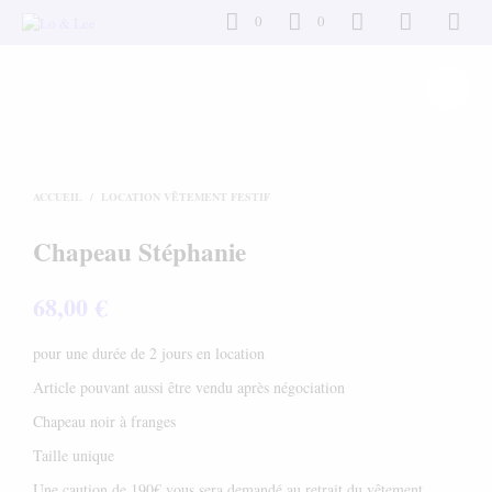
0
0
ACCUEIL
/
LOCATION VÊTEMENT FESTIF
Chapeau Stéphanie
68,00
€
pour une durée de 2 jours en location
Article pouvant aussi être vendu après négociation
Chapeau noir à franges
Taille unique
Une caution de 190€ vous sera demandé au retrait du vêtement.