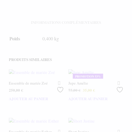
INFORMATIONS COMPLÉMENTAIRES
Poids
0,400 kg
PRODUITS SIMILAIRES
PROMOTION 53%
Ensemble de mariée Zoé
Jupe Amélie
Le
Le
250,00
€
75,00
€
35,00
€
prix
prix
AJOUTER AU PANIER
AJOUTER AU PANIER
initial
actuel
était :
est :
75,00 €.
35,00 €.
Ensemble de mariée Esther
Short Justine