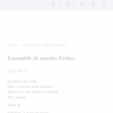
0
0
ACCUEIL
/
CÉRÉMONIE
/
ROBE DE MARIÉE
Ensemble de mariée Esther
260,00
€
Ensemble upcycling
Haut + Pantalon taille élastique
Réalisé avec des rideaux en dentelle
Pièce unique
Taille 36
Entretien : Lavage 30 degrès