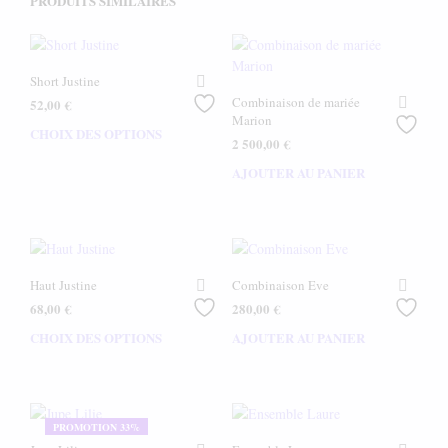
PRODUITS SIMILAIRES
Short Justine
Combinaison de mariée
52,00
€
Marion
CHOIX DES OPTIONS
Ce
2 500,00
€
produit
AJOUTER AU PANIER
a
plusieurs
variations.
Les
options
peuvent
Haut Justine
Combinaison Eve
être
68,00
€
280,00
€
choisies
CHOIX DES OPTIONS
Ce
AJOUTER AU PANIER
sur
produit
la
a
page
plusieurs
du
variations.
produit
PROMOTION 33%
Les