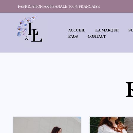
FABRICATION ARTISANALE 100% FRANCAISE
ACCUEIL
LA MARQUE
S
FAQS
CONTACT